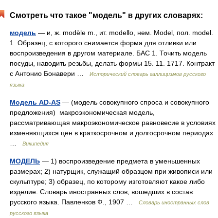
Смотреть что такое "модель" в других словарях:
модель
— и, ж. modèle m., ит. modello, нем. Model, пол. model.
1. Образец, с которого снимается форма для отливки или
воспроизведения в другом материале. БАС 1. Точить модель
посуды, наводить резьбы, делать формы 15. 11. 1717. Контракт
с Антонио Бонавери …
Исторический словарь галлицизмов русского
языка
Модель AD-AS
— (модель совокупного спроса и совокупного
предложения) макроэкономическая модель,
рассматривающая макроэкономическое равновесие в условиях
изменяющихся цен в краткосрочном и долгосрочном периодах
…
Википедия
МОДЕЛЬ
— 1) воспроизведение предмета в уменьшенных
размерах; 2) натурщик, служащий образцом при живописи или
скульптуре; 3) образец, по которому изготовляют какое либо
изделие. Словарь иностранных слов, вошедших в состав
русского языка. Павленков Ф., 1907 …
Словарь иностранных слов
русского языка