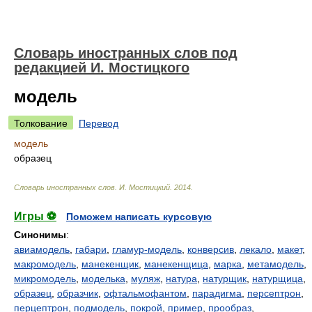
Словарь иностранных слов под
редакцией И. Мостицкого
модель
Толкование
Перевод
модель
образец
Словарь иностранных слов
.
И. Мостицкий
.
2014
.
Игры ⚽
Поможем написать курсовую
Синонимы
:
авиамодель
,
габари
,
гламур-модель
,
конверсив
,
лекало
,
макет
,
макромодель
,
манекенщик
,
манекенщица
,
марка
,
метамодель
,
микромодель
,
моделька
,
муляж
,
натура
,
натурщик
,
натурщица
,
образец
,
образчик
,
офтальмофантом
,
парадигма
,
персептрон
,
перцептрон
,
подмодель
,
покрой
,
пример
,
прообраз
,