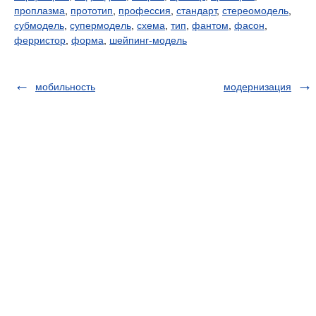
проплазма
,
прототип
,
профессия
,
стандарт
,
стереомодель
,
субмодель
,
супермодель
,
схема
,
тип
,
фантом
,
фасон
,
ферристор
,
форма
,
шейпинг-модель
мобильность
модернизация